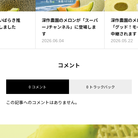
深作農園が「いばらき推
深作農園のメロンが「スーパ
深作農園のメロンスイーツが
し！」に登場しました
ーJチャンネル」に登場しま
「グッド！モーニング」で生
す
中継されます
2026.06.05
2026.06.04
2026.05.22
コメント
0 コメント
0 トラックバック
この記事へのコメントはありません。