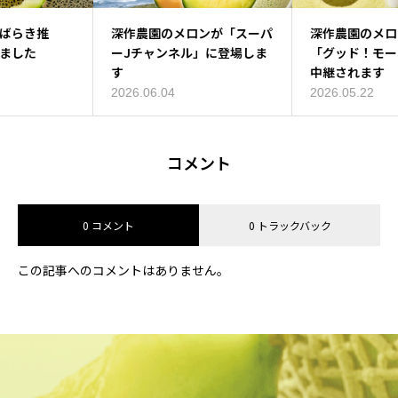
深作農園が「いばらき推
深作農園のメロンが「スーパ
深作農園のメロンスイーツが
し！」に登場しました
ーJチャンネル」に登場しま
「グッド！モーニング」で生
す
中継されます
2026.06.05
2026.06.04
2026.05.22
コメント
0 コメント
0 トラックバック
この記事へのコメントはありません。