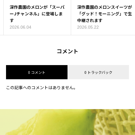
深作農園のメロンが「スーパ
深作農園が「いばらき推
深作農園のメロンスイーツが
ーJチャンネル」に登場しま
し！」に登場しました
「グッド！モーニング」で生
す
中継されます
2026.06.05
2026.06.04
2026.05.22
コメント
0 コメント
0 トラックバック
この記事へのコメントはありません。